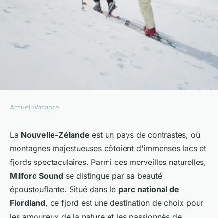
Accueil
›
Vacance
VACANCE
Comment organiser une
La
Nouvelle-Zélande
est un pays de contrastes, où
montagnes majestueuses côtoient d'immenses lacs et
randonnée pour découvrir les
fjords spectaculaires. Parmi ces merveilles naturelles,
fjords en Nouvelle-Zélande?
Milford Sound
se distingue par sa beauté
époustouflante. Situé dans le
parc national de
Enzo
•
30 juin 2024
•
6 min de lecture
Fiordland
, ce fjord est une destination de choix pour
les amoureux de la nature et les passionnés de