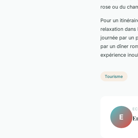
rose ou du cham
Pour un itinérai
relaxation dans
journée par un p
par un dîner ro
expérience inoub
Tourisme
EC
E
E