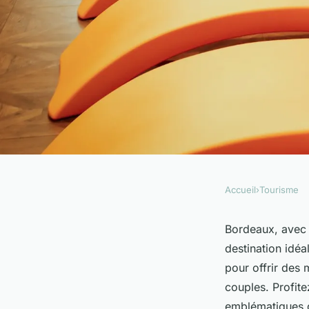
Accueil
›
Tourisme
TOURISME
Les meilleurs hôtel
Bordeaux, avec 
destination idé
pour une escapade 
pour offrir des 
couples. Profite
emblématiques d