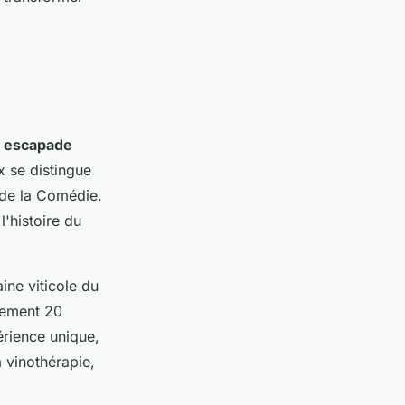
e
escapade
x se distingue
 de la Comédie.
'histoire du
ine viticole du
ulement 20
érience unique,
 vinothérapie,