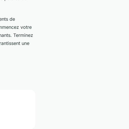
ments de
ommencez votre
nnants. Terminez
rantissent une