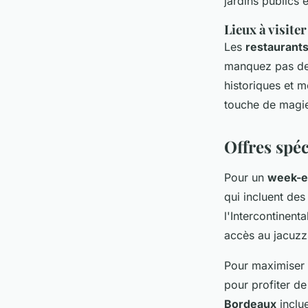
jardins publics e
Lieux à visit
Les
restaurant
manquez pas de v
historiques et 
touche de magie
Offres spé
Pour un
week-e
qui incluent des
l'Intercontinen
accès au jacuzz
Pour maximiser
pour profiter d
Bordeaux
inclu