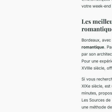
Enzo
•
16 octobre 2024
•
3 min de lecture
votre week-end 
Les meille
romantiqu
Bordeaux, avec 
romantique
. Pa
par son archite
Pour une expérie
XVIIIe siècle, of
Si vous recherch
XIXe siècle, est
minutes, propos
Les Sources de C
une méthode de 