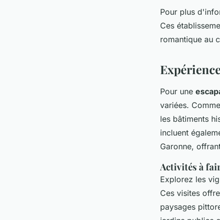
Pour plus d'inf
Ces établisseme
romantique au 
Expérience
Pour une
escap
variées. Commen
les bâtiments h
incluent égaleme
Garonne, offrant
Activités à fai
Explorez les vig
Ces visites offr
paysages pittor