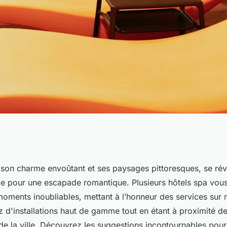
s spa à bordeaux
son charme envoûtant et ses paysages pittoresques, se révè
ale pour une escapade romantique. Plusieurs hôtels spa vous
romantique
moments inoubliables, mettant à l’honneur des services sur
z d'installations haut de gamme tout en étant à proximité de
e la ville. Découvrez les suggestions incontournables pour