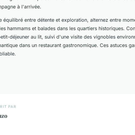
pagne à l'arrivée.
re équilibré entre détente et exploration, alternez entre mo
 les hammams et balades dans les quartiers historiques. C
etit-déjeuner au lit, suivi d'une visite des vignobles enviro
mantique dans un restaurant gastronomique. Ces astuces ga
liable.
RIT PAR
nzo