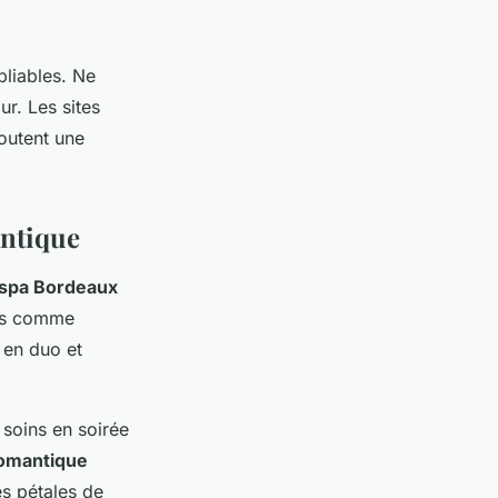
bliables. Ne
ur. Les sites
outent une
antique
 spa Bordeaux
els comme
 en duo et
 soins en soirée
romantique
s pétales de