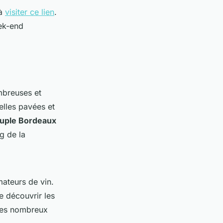
 à
visiter ce lien
.
eek-end
ombreuses et
lles pavées et
ouple Bordeaux
g de la
mateurs de vin.
e découvrir les
 des nombreux