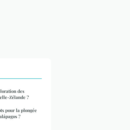
loration des
elle-Zélande ?
ots pour la plongée
alápagos ?