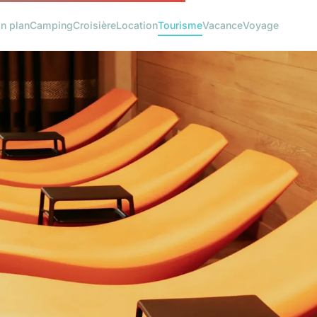
n plan
Camping
Croisière
Location
Tourisme
Vacance
Voyage